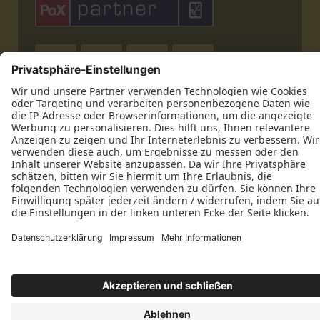










Datenschutz
Impressum
Kontakt
Bau- und Möbelschreiner Hubert Albrecht © 2026