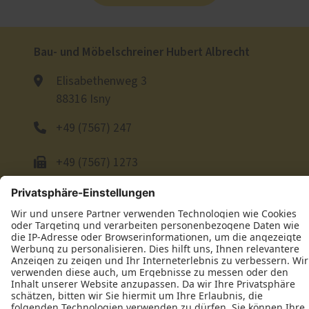
Bau- und Möbelschreiner Hubert Albrecht
Elisabethenweg 3
88316 Isny
+49 (7567) 247
+49 (7567) 1273
E-Mail schreiben
Öffnungszeiten
Montag: 07:00–17:00 Uhr
Dienstag: 07:00–17:00 Uhr
Mittwoch: 07:00–17:00 Uhr