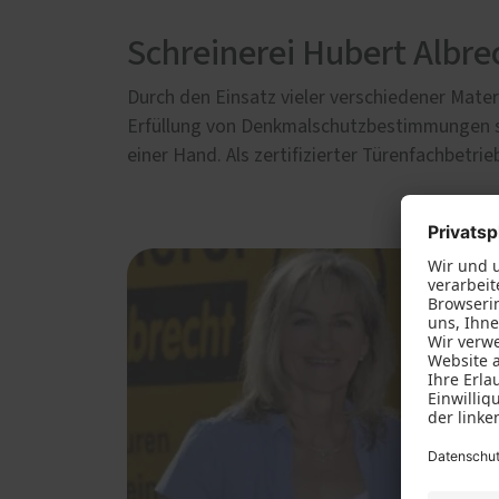
Innenausbau
Möbel
Schreinerei Hubert Albre
Durch den Einsatz vieler verschiedener Mate
Erfüllung von Denkmalschutzbestimmungen so
einer Hand. Als zertifizierter Türenfachbetr