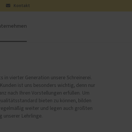
Kontakt
nternehmen
üren
Sonnen- und Insektenschutz
Raffstoren von ROMA
Rollladen von ROMA
ts in vierter Generation unsere Schreinerei.
en
Textilscreens von ROMA
 Kunden ist uns besonders wichtig, denn nur
Insektenschutz von PaX
nz nach Ihren Vorstellungen erfüllen. Um
Qualitätsstandard bieten zu können, bilden
 regelmäßig weiter und legen auch größten
ng unserer Lehrlinge.