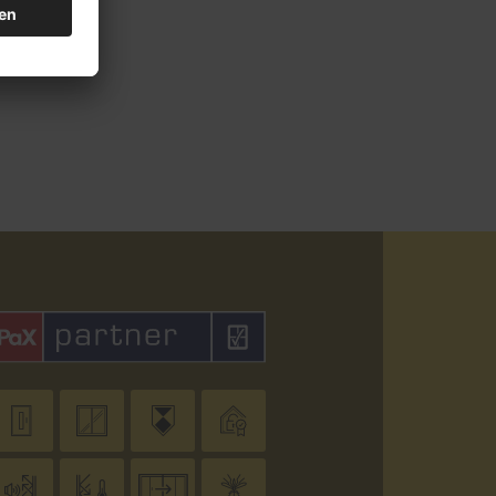







