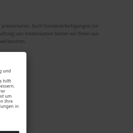
d
t präsentieren. Auch Sonderanfertigungen zur
altung von Innenräumen bieten wir Ihnen aus
ell beraten.
sind wir:
sinhaber