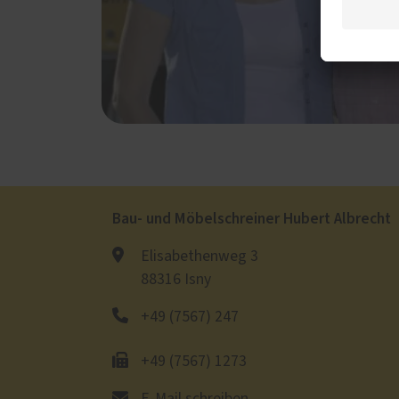
Bau- und Möbelschreiner Hubert Albrecht
Elisabethenweg 3
88316 Isny
+49 (7567) 247
+49 (7567) 1273
E-Mail schreiben