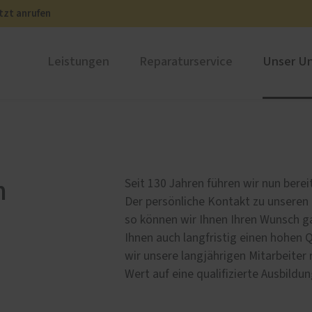
tzt anrufen
Leistungen
Reparaturservice
Unser U
ren
schichte der Schreinerei
PaX Balkon- & Terrassent
Karriere
ht
nium
Balkontüren
und Holz-Aluminium
Hebe-Schiebe-Türen
n
Seit 130 Jahren führen wir nun berei
stoff
Parallel-Schiebe-Kipp-Tür
Der persönliche Kontakt zu unseren
u und Denkmal
Falt-Schiebe-Türen
so können wir Ihnen Ihren Wunsch ga
nen
Ihnen auch langfristig einen hohen 
wir unsere langjährigen Mitarbeiter
ür planen
Wert auf eine qualifizierte Ausbildu
türen