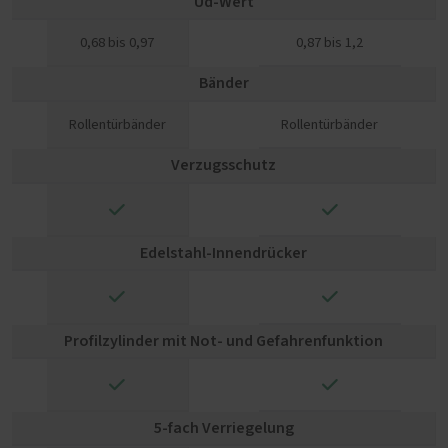
Ud-Wert
0,68 bis 0,97
0,87 bis 1,2
Bänder
Rollentürbänder
Rollentürbänder
Verzugsschutz
✓
✓
Edelstahl-Innendrücker
✓
✓
Profilzylinder mit Not- und Gefahrenfunktion
✓
✓
5-fach Verriegelung