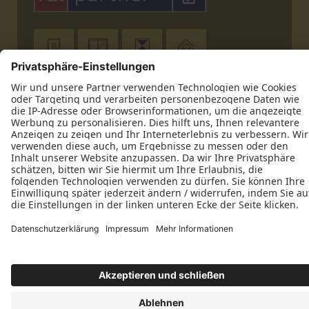










Datenschutz
Impressum
Kontakt
Bau- und Möbelschreiner Hubert Albrecht © 2026